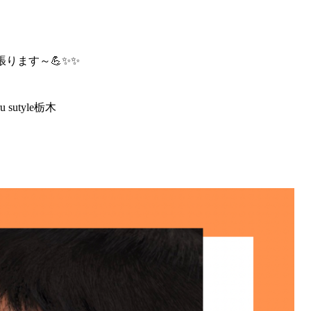
頑張ります～💪✨✨
utyle栃木