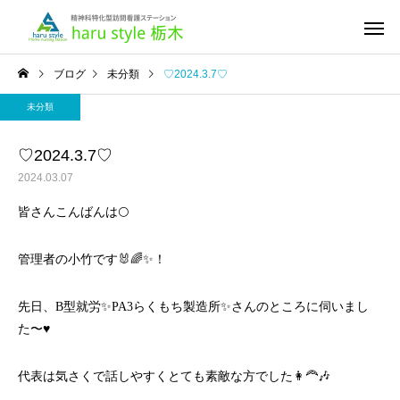
ブログ
未分類
♡2024.3.7♡
未分類
♡2024.3.7♡
2024.03.07
皆さんこんばんは🌕
管理者の小竹です🐰🌈✨！
先日、B型就労✨PA3らくもち製造所✨さんのところに伺いまし
た〜♥️
代表は気さくで話しやすくとても素敵な方でした👩‍🦰🎶